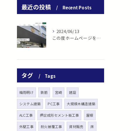
最近の投稿
Recent Posts
2024/06/13
この度ホームページをリニューアル致しました。
タグ
Tags
梅雨明け
鉄筋
宮崎
建設
システム建築
PC工事
大規模木構造建築
ALC工事
押出成形セメント板工事
屋根
外壁工事
耐火被覆工事
資材販売
床