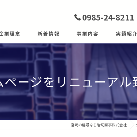
0985-24-8211
企業理念
新着情報
事業内容
実績紹
建材販売事業
工事事業
ムページをリニューアル
商品紹介
宮崎の建設なら岩切商事株式会社